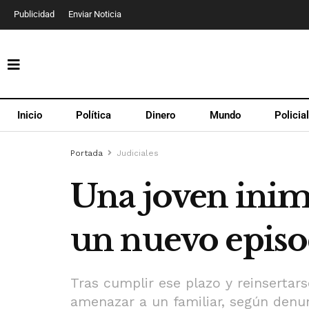
Publicidad
Enviar Noticia
Inicio
Política
Dinero
Mundo
Policia
Portada
Judiciales
Una joven inimp
un nuevo episod
Tras cumplir ese plazo y reinsertar
amenazar a un familiar, según denun