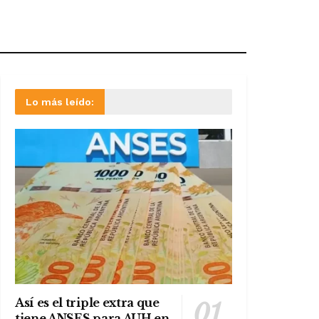
Lo más leído:
Así es el triple extra que
tiene ANSES para AUH en