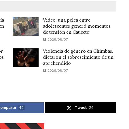
ía
Video: una pelea entre
en
adolescentes generó momentos
de tensión en Caucete
2026/08/07
or
Violencia de género en Chimbas:
os
dictaron el sobreseimiento de un
aprehendido
2026/08/07
ompartir
42
Tweet
26