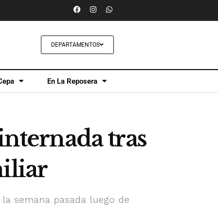
DEPARTAMENTOS
Cepa
En La Reposera
internada tras
iliar
da la semana pasada luego de