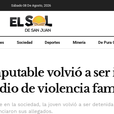
Sábado 08 De Agosto, 2026
les
Sociedad
Deportes
Minería
De Pura 
utable volvió a ser 
io de violencia fam
se en la sociedad, la joven volvió a ser deteni
ciaron sus allegados.