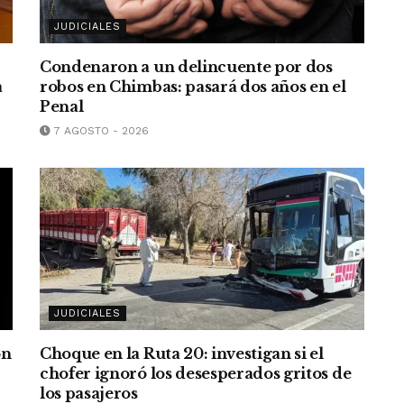
JUDICIALES
Condenaron a un delincuente por dos
a
robos en Chimbas: pasará dos años en el
Penal
7 AGOSTO - 2026
JUDICIALES
on
Choque en la Ruta 20: investigan si el
chofer ignoró los desesperados gritos de
los pasajeros