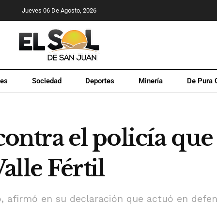
Jueves 06 De Agosto, 2026
les
Sociedad
Deportes
Minería
De Pura 
 contra el policía qu
lle Fértil
do, afirmó en su declaración que actuó en defe