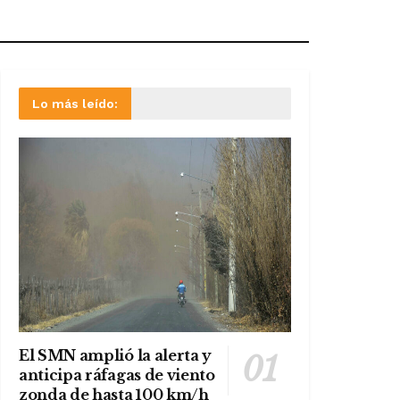
Lo más leído:
El SMN amplió la alerta y
anticipa ráfagas de viento
zonda de hasta 100 km/h