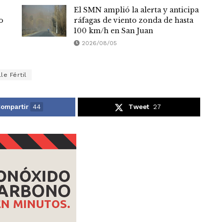
El SMN amplió la alerta y anticipa
o
ráfagas de viento zonda de hasta
100 km/h en San Juan
2026/08/05
lle Fértil
ompartir
44
Tweet
27