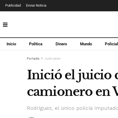
Publicidad
Enviar Noticia
Inicio
Política
Dinero
Mundo
Policia
Portada
Judiciales
Inició el juicio
camionero en Va
Rodríguez, el único policía imputa