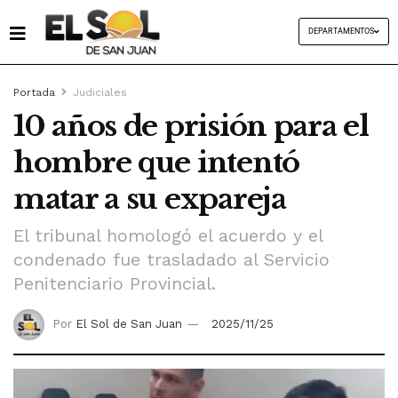
DEPARTAMENTOS
Portada
Judiciales
10 años de prisión para el
hombre que intentó
matar a su expareja
El tribunal homologó el acuerdo y el
condenado fue trasladado al Servicio
Penitenciario Provincial.
Por
El Sol de San Juan
2025/11/25