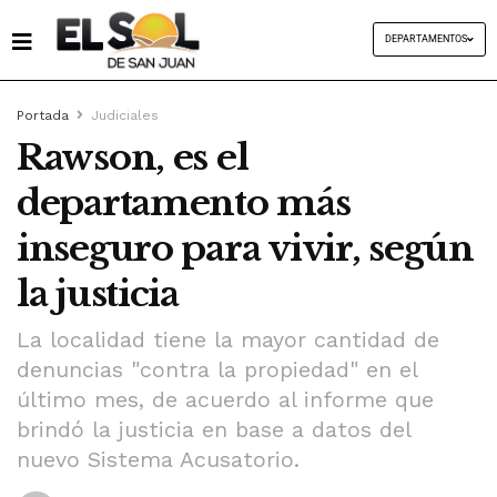
DEPARTAMENTOS
Portada
Judiciales
Rawson, es el
departamento más
inseguro para vivir, según
la justicia
La localidad tiene la mayor cantidad de
denuncias "contra la propiedad" en el
último mes, de acuerdo al informe que
brindó la justicia en base a datos del
nuevo Sistema Acusatorio.