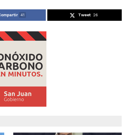
Compartir
41
Tweet
26