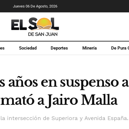
Jueves 06 De Agosto, 2026
les
Sociedad
Deportes
Minería
De Pura 
s años en suspenso a
 mató a Jairo Malla
la intersección de Superiora y Avenida España.