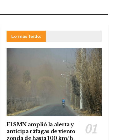
Lo más leído:
El SMN amplió la alerta y
anticipa ráfagas de viento
zonda de hasta 100 km/h