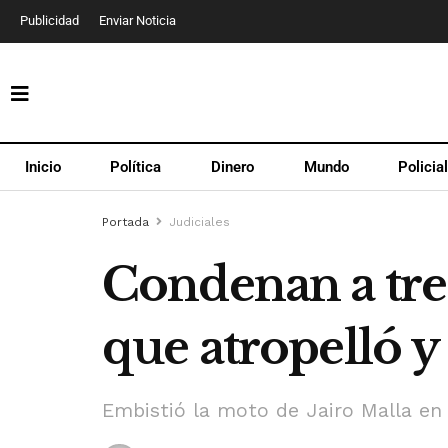
Publicidad
Enviar Noticia
Inicio
Política
Dinero
Mundo
Policia
Portada
Judiciales
Condenan a tre
que atropelló y
Embistió la moto de Jairo Malla en 