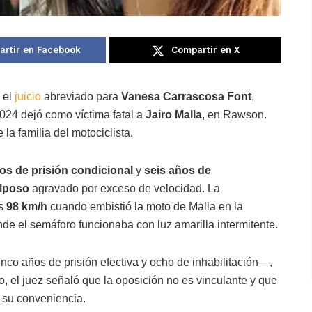
rtir en Facebook
Compartir en X
 el
juicio
abreviado para
Vanesa Carrascosa Font
,
2024 dejó como víctima fatal a
Jairo Malla
, en Rawson.
 la familia del motociclista.
ños de prisión condicional
y
seis años de
ulposo
agravado por exceso de velocidad. La
os
98 km/h
cuando embistió la moto de Malla en la
de el semáforo funcionaba con luz amarilla intermitente.
nco años de prisión efectiva y ocho de inhabilitación—,
 el juez señaló que la oposición no es vinculante y que
o su conveniencia.