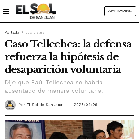
DEPARTAMENTOS
Portada
Judiciales
Caso Tellechea: la defensa
refuerza la hipótesis de
desaparición voluntaria
Dijo que Raúl Tellechea se habría
ausentado de manera voluntaria.
Por
El Sol de San Juan
2025/04/28