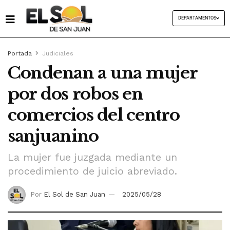
DEPARTAMENTOS
Portada
Judiciales
Condenan a una mujer
por dos robos en
comercios del centro
sanjuanino
La mujer fue juzgada mediante un
procedimiento de juicio abreviado.
Por
El Sol de San Juan
2025/05/28