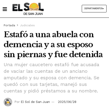
DEPARTAMENTOS
Portada
Judiciales
Estafó a una abuela con
demencia y a su esposo
sin piernas y fue detenida
Una mujer caucetero estafó fue acusada
de vaciar las cuentas de un anciano
amputado y su esposa con demencia. Se
quedó con sus tarjetas, manejó sus
cuentas y pidió préstamos a su nombre.
Por
El Sol de San Juan
2025/06/28