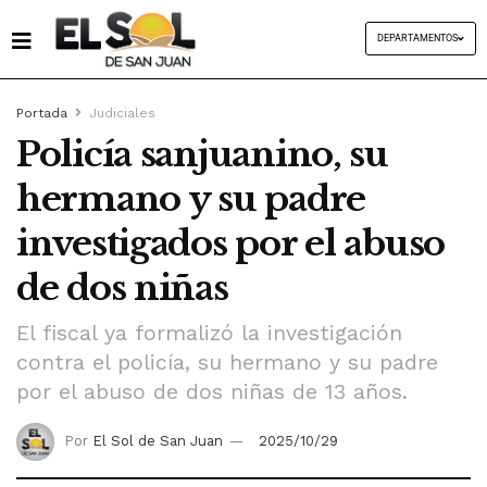
DEPARTAMENTOS
Portada
Judiciales
Policía sanjuanino, su
hermano y su padre
investigados por el abuso
de dos niñas
El fiscal ya formalizó la investigación
contra el policía, su hermano y su padre
por el abuso de dos niñas de 13 años.
Por
El Sol de San Juan
2025/10/29