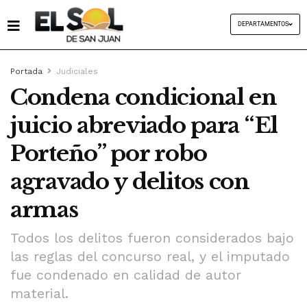
DEPARTAMENTOS
Portada
Judiciales
Condena condicional en
juicio abreviado para “El
Porteño” por robo
agravado y delitos con
armas
Todos los delitos fueron considerados bajo
las reglas del concurso real, y el imputado
fue condenado en calidad de autor
material.