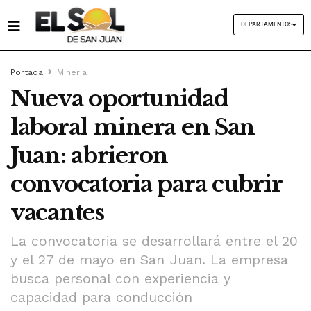
DEPARTAMENTOS
Portada
Minería
Nueva oportunidad
laboral minera en San
Juan: abrieron
convocatoria para cubrir
vacantes
La convocatoria se desarrollará entre el 20
y el 27 de mayo en San Juan. La empresa
busca personal con experiencia y
capacidad para conducción