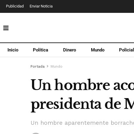
Publicidad
Enviar Noticia
Inicio
Política
Dinero
Mundo
Policia
Portada
Mundo
Un hombre acos
presidenta de 
Un hombre aparentemente borracho 