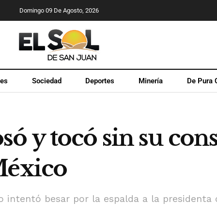
Domingo 09 De Agosto, 2026
les
Sociedad
Deportes
Minería
De Pura 
ó y tocó sin su cons
México
intentó besar por la espalda a la presidenta