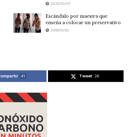
2025/10/07
Escándalo por maestra que
enseña a colocar un preservativo
2019/11/30
Compartir
41
Tweet
26