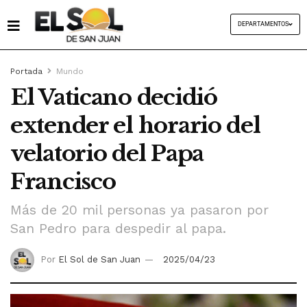
DEPARTAMENTOS
Portada
Mundo
El Vaticano decidió
extender el horario del
velatorio del Papa
Francisco
Más de 20 mil personas ya pasaron por
San Pedro para despedir al papa.
Por
El Sol de San Juan
2025/04/23