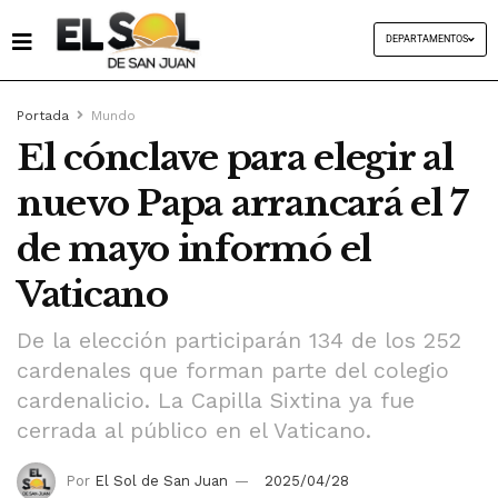
DEPARTAMENTOS
Portada
Mundo
El cónclave para elegir al
nuevo Papa arrancará el 7
de mayo informó el
Vaticano
De la elección participarán 134 de los 252
cardenales que forman parte del colegio
cardenalicio. La Capilla Sixtina ya fue
cerrada al público en el Vaticano.
Por
El Sol de San Juan
2025/04/28