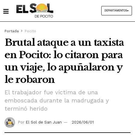
DEPARTAMENTOS
Portada
Pocito
Brutal ataque a un taxista
en Pocito: lo citaron para
un viaje, lo apuñalaron y
le robaron
El trabajador fue víctima de una
emboscada durante la madrugada y
terminó herido
Por
El Sol de San Juan
2026/06/01