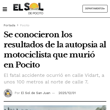
DEPARTAMENTOS
Portada
Pocito
Se conocieron los
resultados de la autopsia al
motociclista que murió
en Pocito
El fatal accidente ocurrió en calle Vidart, a
unos 100 metros al norte de calle 7.
Por
El Sol de San Juan
2025/12/01