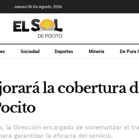
Jueves 06 De Agosto, 2026
les
Sociedad
Deportes
Minería
De Pura 
ará la cobertura de
Pocito
, la Dirección encargada de sistematizar el tra
ra garantizar la eficacia del servicio.