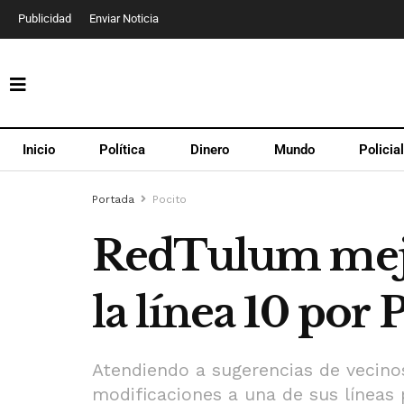
Publicidad
Enviar Noticia
Inicio
Política
Dinero
Mundo
Policia
Portada
Pocito
RedTulum mejor
la línea 10 por 
Atendiendo a sugerencias de vecinos
modificaciones a una de sus líneas pa