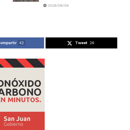
2026/08/06
ompartir
42
Tweet
26