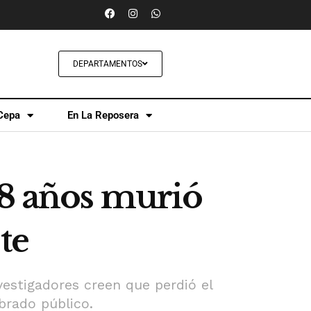
DEPARTAMENTOS
Cepa
En La Reposera
18 años murió
te
vestigadores creen que perdió el
brado público.