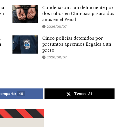
ía
Condenaron a un delincuente por
en
dos robos en Chimbas: pasará dos
años en el Penal
2026/08/07
:
Cinco policías detenidos por
n
presuntos apremios ilegales a un
preso
2026/08/07
ompartir
49
Tweet
31