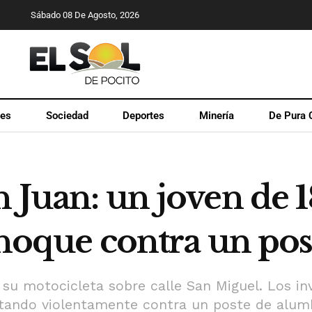
Sábado 08 De Agosto, 2026
les
Sociedad
Deportes
Minería
De Pura 
n Juan: un joven de 
choque contra un pos
a su motocicleta sobre calle San Miguel. Los in
ctando violentamente contra un poste de alum