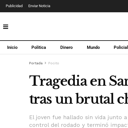
Publicidad
Enviar Noticia
Inicio
Política
Dinero
Mundo
Policia
Portada
Pocito
Tragedia en Sa
tras un brutal 
El joven fue hallado sin vida junto 
control del rodado y terminó impa