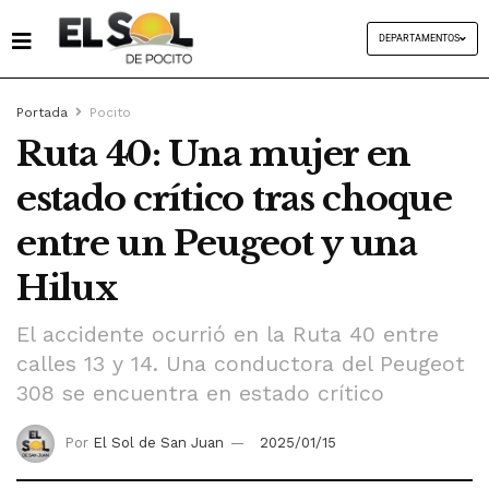
DEPARTAMENTOS
Portada
Pocito
Ruta 40: Una mujer en
estado crítico tras choque
entre un Peugeot y una
Hilux
El accidente ocurrió en la Ruta 40 entre
calles 13 y 14. Una conductora del Peugeot
308 se encuentra en estado crítico
Por
El Sol de San Juan
2025/01/15