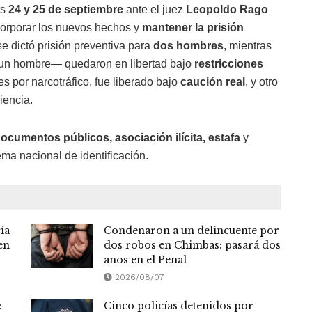
os
24 y 25 de septiembre
ante el juez
Leopoldo Rago
ncorporar los nuevos hechos y
mantener la prisión
e dictó prisión preventiva para
dos hombres
, mientras
un hombre— quedaron en libertad bajo
restricciones
 por narcotráfico, fue liberado bajo
caución real
, y otro
iencia.
documentos públicos, asociación ilícita, estafa
y
tema nacional de identificación.
ía
Condenaron a un delincuente por
en
dos robos en Chimbas: pasará dos
años en el Penal
2026/08/07
:
Cinco policías detenidos por