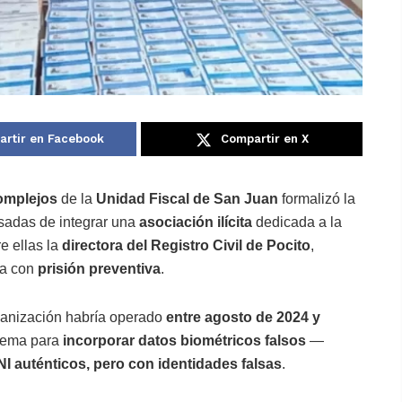
rtir en Facebook
Compartir en X
Complejos
de la
Unidad Fiscal de San Juan
formalizó la
adas de integrar una
asociación ilícita
dedicada a la
re ellas la
directora del Registro Civil de Pocito
,
da con
prisión preventiva
.
rganización habría operado
entre agosto de 2024 y
istema para
incorporar datos biométricos falsos
—
I auténticos, pero con identidades falsas
.