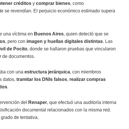
tener créditos
y
comprar bienes
, como
te se revendían. El perjuicio económico estimado supera
de una víctima en
Buenos Aires
, quien detectó que se
ros
, pero con
imagen y huellas digitales distintas
. Las
vil de Pocito
, donde se hallaron pruebas que vincularon
ar de documentos.
taba con una
estructura jerárquica
, con miembros
s datos,
tramitar los DNIs falsos
,
realizar compras
idos
.
tervención del
Renaper
, que efectuó una auditoría interna
alsificación documental relacionados con la misma red.
grado de tentativa.