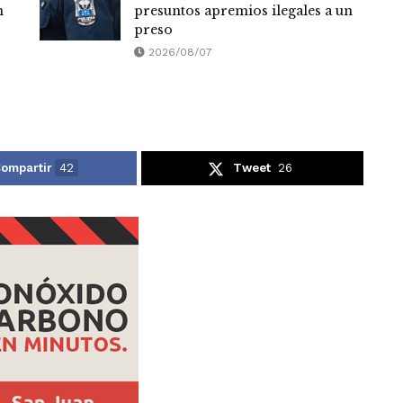
n
presuntos apremios ilegales a un
preso
2026/08/07
ompartir
42
Tweet
26