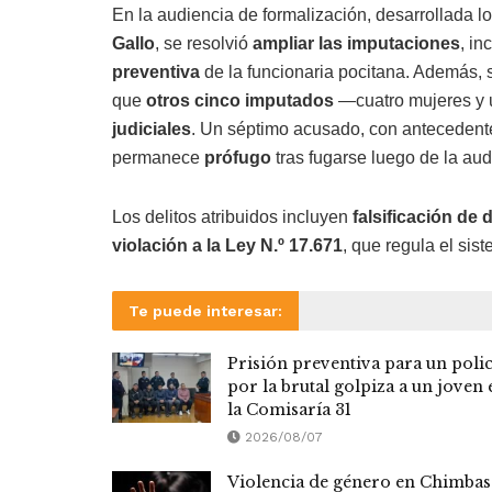
En la audiencia de formalización, desarrollada l
Gallo
, se resolvió
ampliar las imputaciones
, i
preventiva
de la funcionaria pocitana. Además, s
que
otros cinco imputados
—cuatro mujeres y 
judiciales
. Un séptimo acusado, con antecedentes
permanece
prófugo
tras fugarse luego de la aud
Los delitos atribuidos incluyen
falsificación de 
violación a la Ley N.º 17.671
, que regula el sis
Te puede interesar:
Prisión preventiva para un polic
por la brutal golpiza a un joven 
la Comisaría 31
2026/08/07
Violencia de género en Chimbas