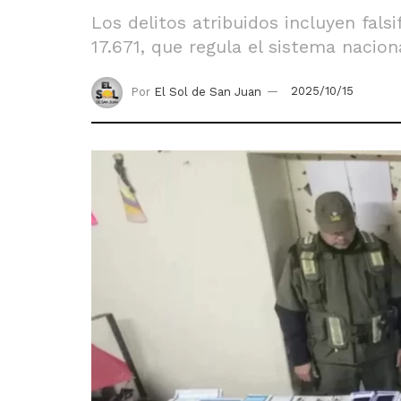
Los delitos atribuidos incluyen falsi
17.671, que regula el sistema naciona
Por
El Sol de San Juan
2025/10/15