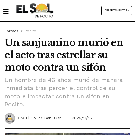
DEPARTAMENTOS
Portada
Pocito
Un sanjuanino murió en
el acto tras estrellar su
moto contra un sifón
Un hombre de 46 años murió de manera
inmediata tras perder el control de su
moto e impactar contra un sifón en
Pocito.
Por
El Sol de San Juan
2025/11/15