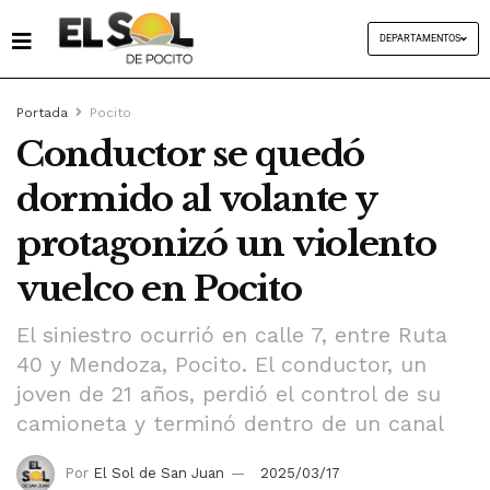
DEPARTAMENTOS
Portada
Pocito
Conductor se quedó
dormido al volante y
protagonizó un violento
vuelco en Pocito
El siniestro ocurrió en calle 7, entre Ruta
40 y Mendoza, Pocito. El conductor, un
joven de 21 años, perdió el control de su
camioneta y terminó dentro de un canal
Por
El Sol de San Juan
2025/03/17