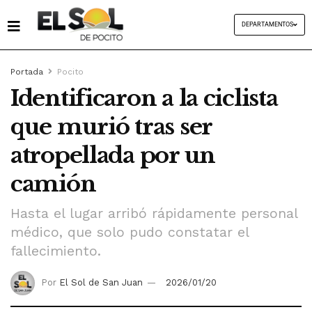
DEPARTAMENTOS
Portada
Pocito
Identificaron a la ciclista
que murió tras ser
atropellada por un
camión
Hasta el lugar arribó rápidamente personal
médico, que solo pudo constatar el
fallecimiento.
Por
El Sol de San Juan
2026/01/20