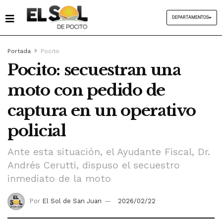
DEPARTAMENTOS
Portada
Pocito
Pocito: secuestran una
moto con pedido de
captura en un operativo
policial
Ante esta situación, el Ayudante Fiscal, Dr.
Andrés Cerutti, dispuso el secuestro
inmediato de la moto
Por
El Sol de San Juan
2026/02/22