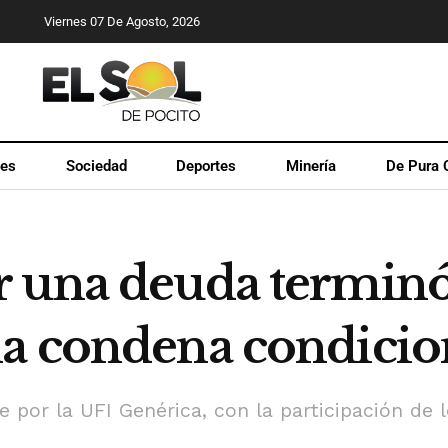
Viernes 07 De Agosto, 2026
les
Sociedad
Deportes
Minería
De Pura 
r una deuda termin
a condena condicion
e por la UFI Genérica, con la participación de l