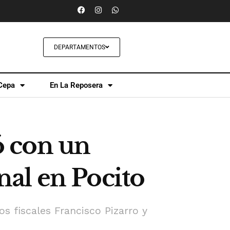
DEPARTAMENTOS
Cepa
En La Reposera
ó con un
al en Pocito
os fiscales Francisco Pizarro y