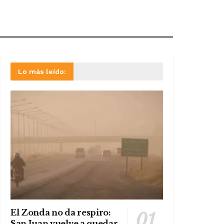
Lo más leído:
El Zonda no da respiro:
San Juan vuelve a quedar