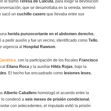
 en el barrio
Teresa de Calcuta
, para exigir la devolución
nversación, que se desarrollaba en la vereda, terminó
 y sacó un
cuchillo casero
que llevaba entre sus
ó una
herida punzocortante en el abdomen derecho
,
 a pedir auxilio y fue un vecino, identificado como
Tello
,
de urgencia al
Hospital Rawson
.
Genérica
,
con la participación de los fiscales
Francisco
scal
Eliana Roca
y la auxiliar
Hilda Rojas
, bajo la
gles
. El hecho fue encuadrado como
lesiones leves
,
ías
Alberto Caballero
homologó el acuerdo entre la
 y lo condenó a
seis meses de prisión condicional
,
ontar con antecedentes, el imputado evitó la prisión