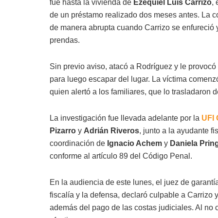
fue hasta la vivienda de
Ezequiel Luis Carrizo
,
de un préstamo realizado dos meses antes. La co
de manera abrupta cuando Carrizo se enfureció
prendas.
Sin previo aviso, atacó a Rodríguez y le provoc
para luego escapar del lugar. La víctima comenzó
quien alertó a los familiares, que lo trasladaron 
La investigación fue llevada adelante por la
UFI 
Pizarro
y
Adrián Riveros
, junto a la ayudante fi
coordinación de
Ignacio Achem
y
Daniela Prin
conforme al artículo 89 del Código Penal.
En la audiencia de este lunes, el juez de garant
fiscalía y la defensa, declaró culpable a Carrizo
además del pago de las costas judiciales. Al no c