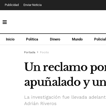
Publicidad
Enviar Noticia
Inicio
Política
Dinero
Mundo
Policia
Portada
Pocito
Un reclamo po
apuñalado y un
La investigación fue llevada adelant
Adrián Riveros