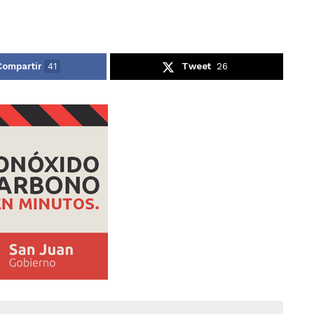
Compartir
41
Tweet
26