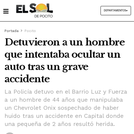
DEPARTAMENTOS
Portada
Pocito
Detuvieron a un hombre
que intentaba ocultar un
auto tras un grave
accidente
La Policía detuvo en el Barrio Luz y Fuerza
a un hombre de 44 años que manipulaba
un Chevrolet Onix sospechado de haber
huido tras un accidente en Capital donde
una pequeña de 2 años resultó herida.