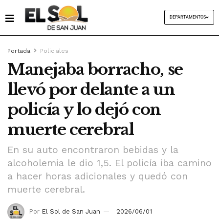
DEPARTAMENTOS
Portada
Policiales
Manejaba borracho, se
llevó por delante a un
policía y lo dejó con
muerte cerebral
En su auto encontraron bebidas y la
alcoholemia le dio 1,5. El policía iba camino
a hacer horas adicionales y quedó con
muerte cerebral.
Por
El Sol de San Juan
2026/06/01