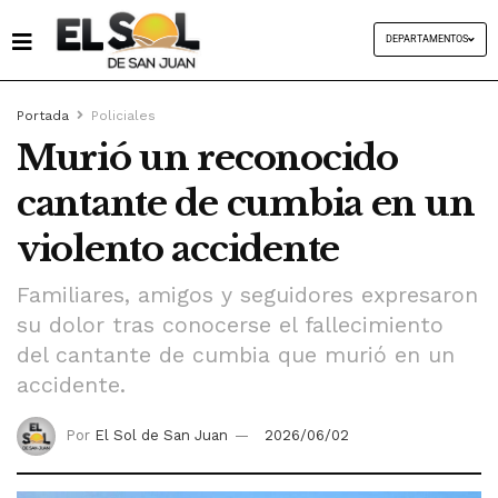
DEPARTAMENTOS
Portada
Policiales
Murió un reconocido
cantante de cumbia en un
violento accidente
Familiares, amigos y seguidores expresaron
su dolor tras conocerse el fallecimiento
del cantante de cumbia que murió en un
accidente.
Por
El Sol de San Juan
2026/06/02