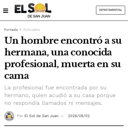
DEPARTAMENTOS
Portada
Policiales
Un hombre encontró a su
hermana, una conocida
profesional, muerta en su
cama
La profesional fue encontrada por su
hermano, quien acudió a su casa porque
no respondía llamados ni mensajes.
Por
El Sol de San Juan
2026/06/02