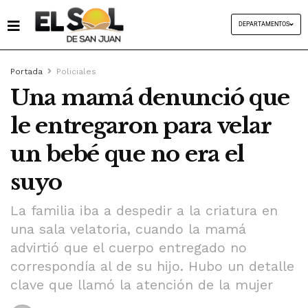
DEPARTAMENTOS
Portada
Policiales
Una mamá denunció que
le entregaron para velar
un bebé que no era el
suyo
La familia iba a despedir a la criatura en
una sala velatoria, cuando la mamá
advirtió que el cuerpo entregado no
correspondía al de su hijo. Hubo un detalle
clave que llamó la atención de la mujer