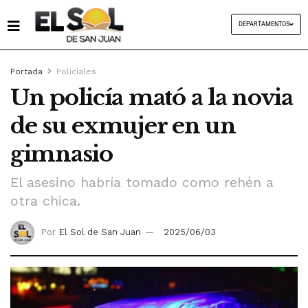
DEPARTAMENTOS
Portada
Policiales
Un policía mató a la novia
de su exmujer en un
gimnasio
El asesino habría tomado como rehén a
otra chica.
Por
El Sol de San Juan
2025/06/03