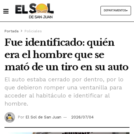
DEPARTAMENTOS
Portada
Policiales
Fue identificado: quién
era el hombre que se
mató de un tiro en su auto
El auto estaba cerrado por dentro, por lo
que debieron romper una ventanilla para
acceder al habitáculo e identificar al
hombre.
Por
El Sol de San Juan
2026/07/04