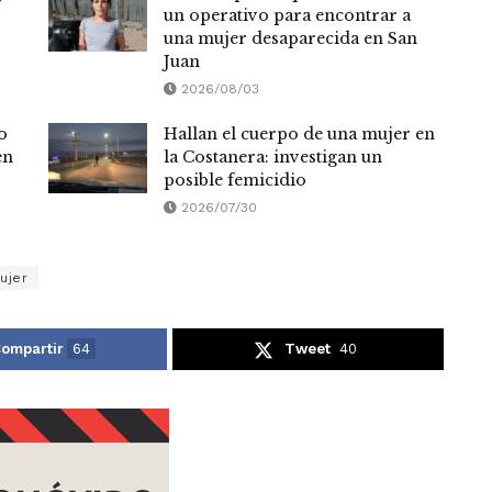
un operativo para encontrar a
una mujer desaparecida en San
Juan
2026/08/03
o
Hallan el cuerpo de una mujer en
en
la Costanera: investigan un
posible femicidio
2026/07/30
ujer
ompartir
64
Tweet
40