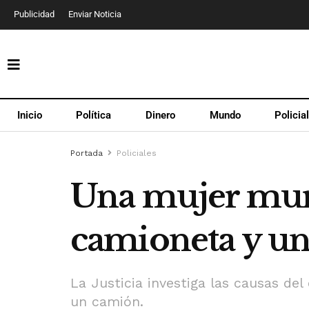
Publicidad
Enviar Noticia
Inicio
Política
Dinero
Mundo
Policia
Portada
Policiales
Una mujer muri
camioneta y u
La Justicia investiga las causas de
un camión.