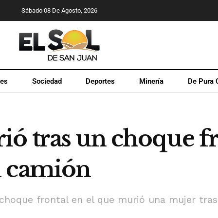
Sábado 08 De Agosto, 2026
les
Sociedad
Deportes
Minería
De Pura 
ó tras un choque fr
n camión
l choque frontal en el que murió una mujer tra