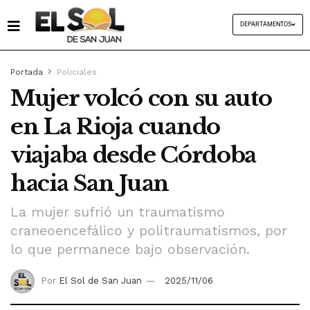
DEPARTAMENTOS
Portada
Policiales
Mujer volcó con su auto
en La Rioja cuando
viajaba desde Córdoba
hacia San Juan
La mujer sufrió un traumatismo
craneoencefálico y politraumatismos, por
lo que permanece bajo observación.
Por
El Sol de San Juan
2025/11/06