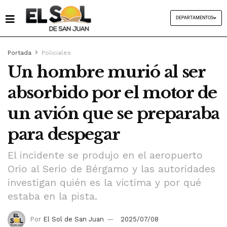
DEPARTAMENTOS
Portada
Policiales
Un hombre murió al ser
absorbido por el motor de
un avión que se preparaba
para despegar
El incidente se produjo en el aeropuerto
Orio al Serio de Bérgamo y las autoridades
investigan quién es la víctima y por qué
estaba en la pista.
Por
El Sol de San Juan
2025/07/08