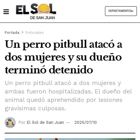
DEPARTAMENTOS
Portada
Policiales
Un perro pitbull atacó a
dos mujeres y su dueño
terminó detenido
Un perro pitbull atacó a dos mujeres y
ambas fueron hospitalizadas. El dueño del
animal quedó aprehendido por lesiones
gravísimas culposas.
Por
El Sol de San Juan
2025/07/10