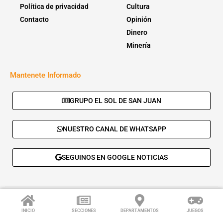
Política de privacidad
Cultura
Contacto
Opinión
Dinero
Minería
Mantenete Informado
GRUPO EL SOL DE SAN JUAN
NUESTRO CANAL DE WHATSAPP
SEGUINOS EN GOOGLE NOTICIAS
© 2026 - El Sol de San Juan. Todos los derechos reservados. |
Desarrolla:
Daskalos Solutions
.
INICIO
SECCIONES
DEPARTAMENTOS
JUEGOS