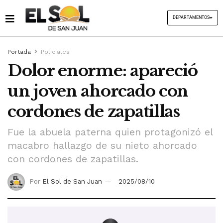
DEPARTAMENTOS
Portada
Policiales
Dolor enorme: apareció
un joven ahorcado con
cordones de zapatillas
Fue la abuela paterna quien protagonizó el
macabro hallazgo de su nieto ahorcado
con cordones de zapatillas.
Por
El Sol de San Juan
2025/08/10