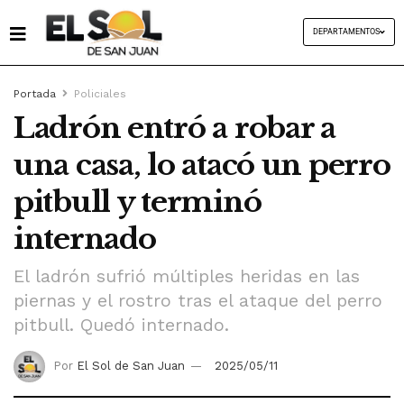
DEPARTAMENTOS
Portada
Policiales
Ladrón entró a robar a
una casa, lo atacó un perro
pitbull y terminó
internado
El ladrón sufrió múltiples heridas en las
piernas y el rostro tras el ataque del perro
pitbull. Quedó internado.
Por
El Sol de San Juan
2025/05/11