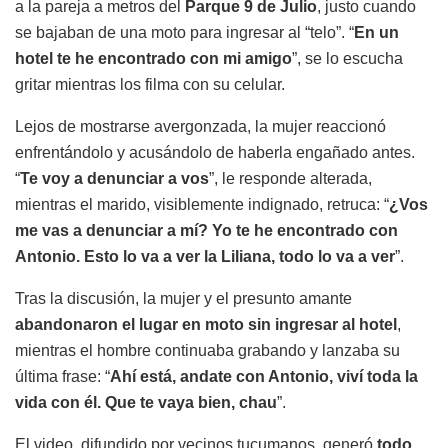
a la pareja a metros del
Parque 9 de Julio
, justo cuando
se bajaban de una moto para ingresar al “telo”. “
En un
hotel te he encontrado con mi amigo
”, se lo escucha
gritar mientras los filma con su celular.
Lejos de mostrarse avergonzada, la mujer reaccionó
enfrentándolo y acusándolo de haberla engañado antes.
“
Te voy a denunciar a vos
”, le responde alterada,
mientras el marido, visiblemente indignado, retruca: “
¿Vos
me vas a denunciar a mí? Yo te he encontrado con
Antonio. Esto lo va a ver la Liliana, todo lo va a ver
”.
Tras la discusión, la mujer y el presunto amante
abandonaron el lugar en moto sin ingresar al hotel
,
mientras el hombre continuaba grabando y lanzaba su
última frase: “
Ahí está, andate con Antonio, viví toda la
vida con él. Que te vaya bien, chau
”.
El video, difundido por vecinos tucumanos, generó
todo