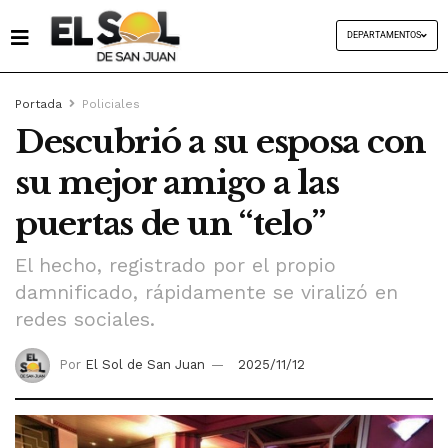
DEPARTAMENTOS
Portada
Policiales
Descubrió a su esposa con
su mejor amigo a las
puertas de un “telo”
El hecho, registrado por el propio
damnificado, rápidamente se viralizó en
redes sociales.
Por
El Sol de San Juan
2025/11/12