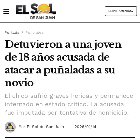
DEPARTAMENTOS
Portada
Policiales
Detuvieron a una joven
de 18 años acusada de
atacar a puñaladas a su
novio
El chico sufrió graves heridas y permanece
internado en estado crítico. La acusada
fue imputada por tentativa de homicidio.
Por
El Sol de San Juan
2026/01/14