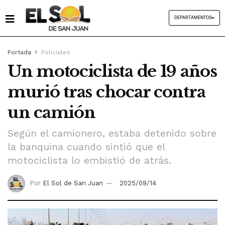
DEPARTAMENTOS
Portada
Policiales
Un motociclista de 19 años
murió tras chocar contra
un camión
Según el camionero, estaba detenido sobre
la banquina cuando sintió que el
motociclista lo embistió de atrás.
Por
El Sol de San Juan
2025/09/14