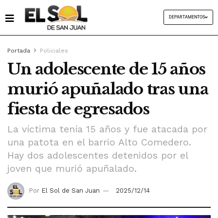
DEPARTAMENTOS
Portada
Policiales
Un adolescente de 15 años
murió apuñalado tras una
fiesta de egresados
La víctima tenía 15 años y fue atacada por
una patota en el barrio Alto Comedero.
Hay dos adolescentes detenidos por el
joven que murió apuñalado.
Por
El Sol de San Juan
2025/12/14