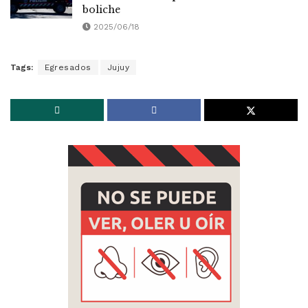
boliche
2025/06/18
Tags:
Egresados
Jujuy