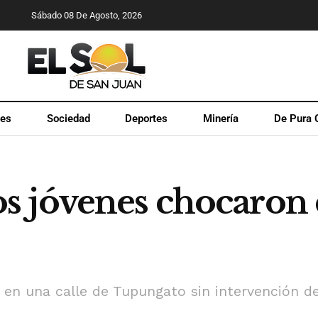
Sábado 08 De Agosto, 2026
les
Sociedad
Deportes
Minería
De Pura 
 jóvenes chocaron 
 en una calle de Tupungato sin intervención d