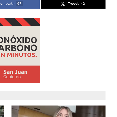
ompartir
67
Tweet
42