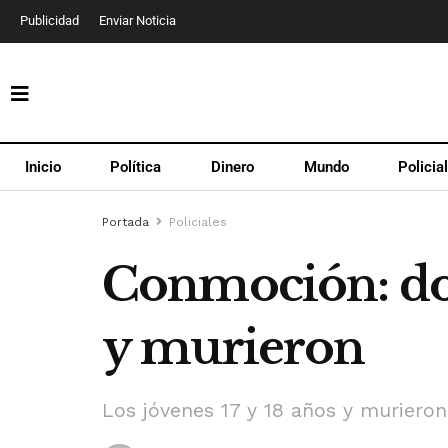
Publicidad
Enviar Noticia
Inicio
Política
Dinero
Mundo
Policia
Portada
Policiales
Conmoción: dos
y murieron
Los jóvenes 17 y 18 años y murieron