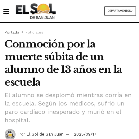
DEPARTAMENTOS
Portada
Policiales
Conmoción por la
muerte súbita de un
alumno de 13 años en la
escuela
El alumno se desplomó mientras corría en
la escuela. Según los médicos, sufrió un
paro cardíaco inesperado y murió en el
hospital.
Por
El Sol de San Juan
2025/09/17