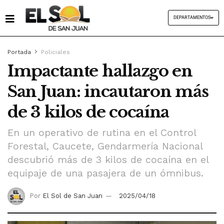
DEPARTAMENTOS
Portada
Policiales
Impactante hallazgo en
San Juan: incautaron más
de 3 kilos de cocaína
En un operativo de rutina en el Control
Forestal, Caucete, Gendarmería Nacional
descubrió más de 3 kilos de cocaína en el
equipaje de una pasajera de un ómnibus.
Por
El Sol de San Juan
2025/04/18