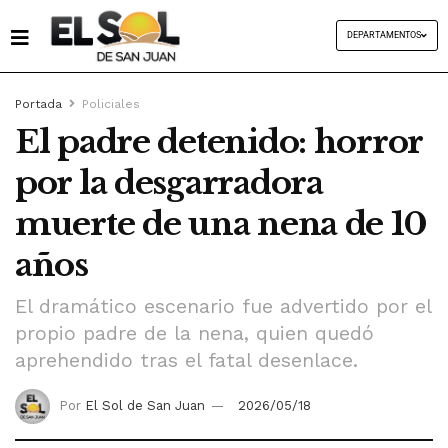
DEPARTAMENTOS
Portada
Policiales
El padre detenido: horror
por la desgarradora
muerte de una nena de 10
años
El dramático escenario fue advertido por el
propio padre de la nena, quien quedó
aprehendido tras el fatal desenlace.
Por
El Sol de San Juan
2026/05/18