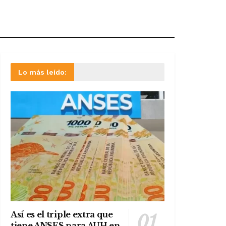
Lo más leído:
Así es el triple extra que
tiene ANSES para AUH en