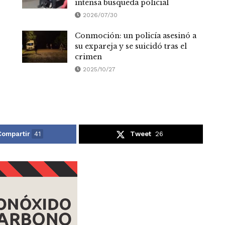
intensa búsqueda policial
2026/07/30
Conmoción: un policía asesinó a
su expareja y se suicidó tras el
crimen
2025/10/27
Compartir
41
Tweet
26