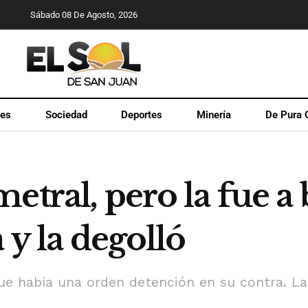
Sábado 08 De Agosto, 2026
les
Sociedad
Deportes
Minería
De Pura 
etral, pero la fue a 
 y la degolló
que había una orden detención en su contra. La