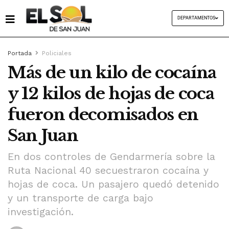
DEPARTAMENTOS
Portada
Policiales
Más de un kilo de cocaína
y 12 kilos de hojas de coca
fueron decomisados en
San Juan
En dos controles de Gendarmería sobre la
Ruta Nacional 40 secuestraron cocaína y
hojas de coca. Un pasajero quedó detenido
y un transporte de carga bajo
investigación.