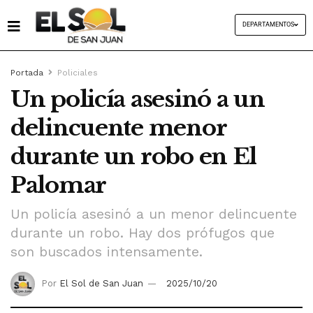
DEPARTAMENTOS
Portada
Policiales
Un policía asesinó a un
delincuente menor
durante un robo en El
Palomar
Un policía asesinó a un menor delincuente
durante un robo. Hay dos prófugos que
son buscados intensamente.
Por
El Sol de San Juan
2025/10/20