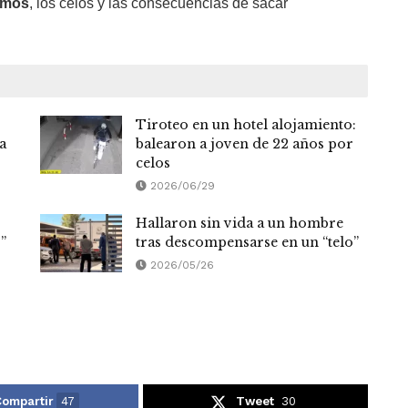
imos
, los celos y las consecuencias de sacar
Tiroteo en un hotel alojamiento:
a
balearon a joven de 22 años por
celos
2026/06/29
Hallaron sin vida a un hombre
ó”
tras descompensarse en un “telo”
2026/05/26
ompartir
47
Tweet
30