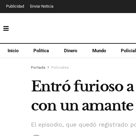
Publicidad
Enviar Noticia
Inicio
Política
Dinero
Mundo
Policia
Portada
Policiales
Entró furioso a
con un amante
El episodio, que quedó registrado p