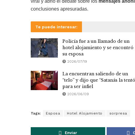
viral y abrió el debate sobre los
mensajes anón
conclusiones apresuradas.
Te puede interesar:
Policía fue a un llamado de un
hotel alojamiento y se encontró 
su esposa
2026/07/19
La encuentran saliendo de un
“telo” y dijo que “Satanás la tent
para ser infiel
2026/06/09
Tags:
Esposa
Hotel Alojamiento
sorpresa
Enviar
C