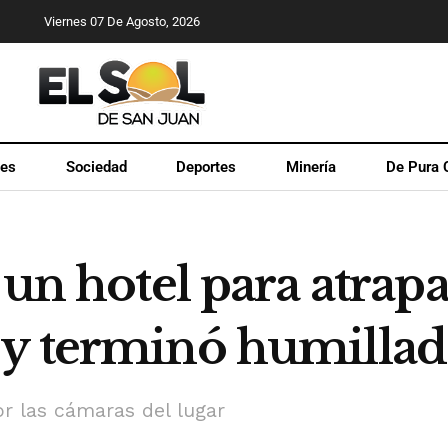
Viernes 07 De Agosto, 2026
les
Sociedad
Deportes
Minería
De Pura 
 un hotel para atrapa
 y terminó humilla
or las cámaras del lugar